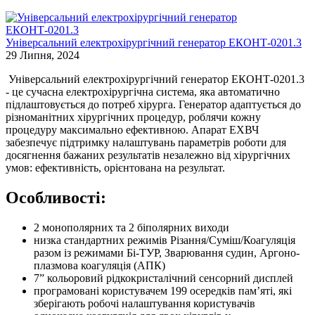
Універсальний електрохірургічний генератор ЕКОНТ-0201.3
29 Липня, 2024
Універсальний електрохірургічний генератор ЕКОНТ-0201.3
- це сучасна електрохірургічна система, яка автоматично
підлаштовується до потреб хірурга. Генератор адаптується до
різноманітних хірургічних процедур, роблячи кожну
процедуру максимально ефективною. Апарат ЕХВЧ
забезпечує підтримку налаштувань параметрів роботи для
досягнення бажаних результатів незалежно від хірургічних
умов: ефективність, орієнтована на результат.
Особливості:
2 монополярних та 2 біполярних виходи
низка стандартних режимів Різання/Суміш/Коагуляція
разом із режимами Бі-ТУР, Зварювання судин, Аргоно-
плазмова коагуляція (АПК)
7” кольоровий рідкокристалічний сенсорний дисплей
програмовані користувачем 199 осередків пам’яті, які
зберігають робочі налаштування користувачів