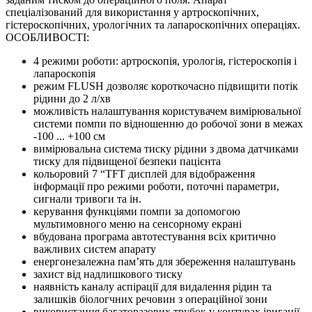
спеціалізований для використання у артроскопічних,
гістероскопічних, урологічних та лапароскопічних операціях.
ОСОБЛИВОСТІ:
4 режими роботи: артроскопія, урологія, гістероскопія і
лапароскопія
режим FLUSH дозволяє короткочасно підвищити потік
рідини до 2 л/хв
можливість налаштування користувачем вимірювальної
системи помпи по відношенню до робочої зони в межах
-100 ... +100 см
вимірювальна система тиску рідини з двома датчиками
тиску для підвищеної безпеки пацієнта
кольоровий 7 “TFT дисплей для відображення
інформації про режими роботи, поточні параметри,
сигнали тривоги та ін.
керування функціями помпи за допомогою
мультимовного меню на сенсорному екрані
вбудована програма автотестування всіх критично
важливих систем апарату
енергонезалежна пам’ять для збереження налаштувань
захист від надлишкового тиску
наявність каналу аспірації для видалення рідин та
залишків біологчних речовин з операційної зони
використання багаторазових трубок у контурах іригації