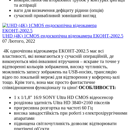
та аспірації
ваги для визначення дефіциту рідини (опція)
сучасний привабливий зовнішній вигляд
UHD (4K) 1CMOS ендоскопічна відеокамера ЕКОНТ-2002.5
07 Лютого, 2022
4К одночіпова відеокамера ЕКОНТ-2002.5 має всі
властивості, які вимагаються у сучасній операційній, де
виконуються міні-інвазивні втручання – яскраве та точне у
відтворенні кольорів зображення, високу чутливість,
можливість запису зображень на USB-носіях, трансляцію
відео по локальній мережі для відтворення у коференц-залі
тощо. Крім того, вона має просто фантастичне
співвідношення функціоналу та ціни!
ОСОБЛИВОСТІ:
1 x 1/1,8″ 16:9 SONY Ultra HD CMOS відеосенсор
розділова здатність Ultra HD 3840×2160 пікселів
прогресивна розгортка на частоті 60 Гц
висока завадостійкість при роботі з електрохірургічними
апаратами
підвищена світлочутливість дозволяє відтворювати
притінені об’єкти