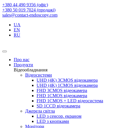
+380 44 490 9356 (офіс)
+380 50 019 7024 (продажі)
sales@contact-endoscopy.com
UA
EN
RU
Про нас
Продукти
Відеообладнання
Відеосистеми
UHD (4K) 3CMOS відеокамера
UHD (4K) 1CMOS відеокамера
FHD 3CMOS відеокамера
FHD 1CMOS відеокамера
FHD 1CMOS + LED відеосистема
SD 1CCD відеокамера
Джерела світла
LED з сенсор. екраном
LED з кнопками
Монітори