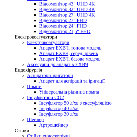
Відеомонітор 43″ UHD 4K
Відеомонітор 32″ UHD 4K
Відеомонітор 27″ UHD 4K
Відеомонітор 27″ FHD
Відеомонітор 24″ FHD
Відеомонітор 21,5″ FHD
Електрокоагулятори
Електрокоагулятори
Апарат ЕХВЧ, топова модель
Апарат ЕХВЧ, серед. рівень
Апарат ЕХВЧ, базова модель
Аксесуари до апаратів ЕХВЧ
Ендохірургія
Аспіратори-іригатори
Апарат для аспірації та іригації
Помпи
Універсальна рідинна помпа
Інсуфлятори СО2
Інсуфлятор 50 л/хв з екссуфляцією
Інсуфлятор 40 л/хв
Інсуфлятор 30 л/хв
Шейвер
Артрошейвер
Стійки
Стійки ендоскопічні