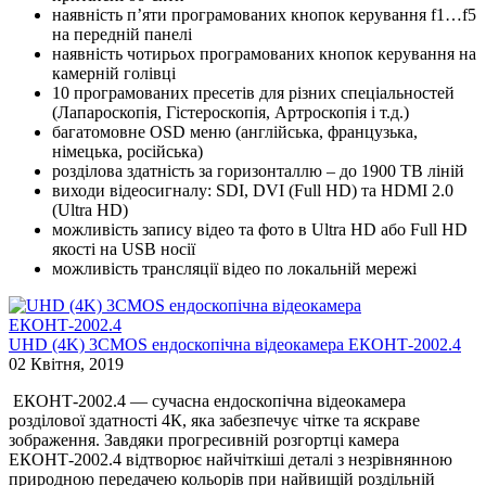
наявність п’яти програмованих кнопок керування f1…f5
на передній панелі
наявність чотирьох програмованих кнопок керування на
камерній голівці
10 програмованих пресетів для різних спеціальностей
(Лапароскопія, Гістероскопія, Артроскопія і т.д.)
багатомовне OSD меню (англійська, французька,
німецька, російська)
розділова здатність за горизонталлю – до 1900 TВ ліній
виходи відеосигналу: SDI, DVI (Full HD) та HDMI 2.0
(Ultra HD)
можливість запису відео та фото в Ultra HD або Full HD
якості на USB носії
можливість трансляції відео по локальній мережі
UHD (4K) 3CMOS ендоскопічна відеокамера ЕКОНТ-2002.4
02 Квітня, 2019
ЕКОНТ-2002.4 — сучасна ендоскопічна відеокамера
розділової здатності 4К, яка забезпечує чітке та яскраве
зображення. Завдяки прогресивній розгортці камера
ЕКОНТ-2002.4 відтворює найчіткіші деталі з незрівнянною
природною передачею кольорів при найвищій роздільній