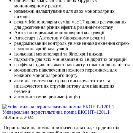
одночасна коагуляція для двох хірургів у
монополярному режимі
незалежні налаштування для двох монополярних
виходів
режим Монополярна суміш має 17 кроків регулювання
для досягнення різних ефектів різання/гемостазу
Автостоп в режимі монополярної коагуляції
Автостарт і Автостоп у біполярному режимі
рандомізований контроль увімкнення/вимкнення спрею
в монополярній коагуляції
ізольовані монополярні та біполярні виходи
підходить для всіх мініінвазивних і відкритих операцій
графічна індикація якості контакту з пластиною пацієнта
можливість підключення ножного перемикача для
кожного монополярного порту
активна система контролю високочастотних та
низькочастотних струмів витоку для підвищення
безпеки
аргоно-плазмові режими (опція)
Універсальна перистальтична помпа ЕКОНТ–1201.1
24 Липня, 2024
Перистальтична помпа призначена для подачі рідини під
заданим тиском до операційного поля. Апарат