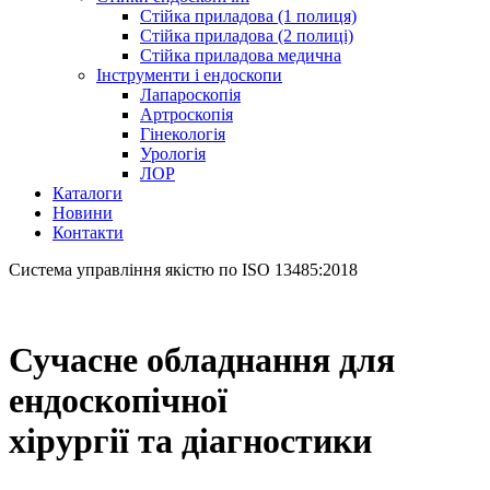
Стійка приладова (1 полиця)
Стійка приладова (2 полиці)
Стійка приладова медична
Інструменти і ендоскопи
Лапароскопія
Артроскопія
Гінекологія
Урологія
ЛОР
Каталоги
Новини
Контакти
Система управління якістю по ISO 13485:2018
Сучасне обладнання для
ендоскопічної
хірургії та діагностики