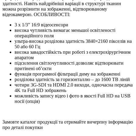
здатності. Навіть найдрібніші варіації в структурі тканин
можна розрізнити на зображенні, відтворюваному
відеокамерою. ОСОБЛИВОСТІ:
3 x 1/3” 16:9 відеосенсори
висока чутливість вимагає меньшої освітленості
операційного поля
ультра-висока розділова здатність 3840×2160 пікселів на
50 або 60 Гц
висока завадостійкість при роботі з електрохірургічним
апаратом
підсилення світлочутливості дозволяє відтворювати
притінені об’єкти
функція програмної фільтрації диму на зображенні
розділова здатність за горизонталлю – до 1600 TВ ліній
чотири 3G-SDI та HDMI 2.0 виходи, одночасна передача
4K та Full HD зображень
можливість запису відео і фото в якості Full HD на USB
носії (опція)
Замовте каталог продукції та отримайте вичерпну інформацію
про деталі покупки