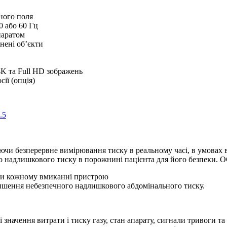
ного поля
0 або 60 Гц
паратом
нені об’єкти
4K та Full HD зображень
сії (опція)
и безперервне вимірювання тиску в реальному часі, в умовах ве
лого надлишкового тиску в порожнині пацієнта для його безпе
при кожному вмиканні пристрою
ншення небезпечного надлишкового абдомінального тиску.
значення витрати і тиску газу, стан апарату, сигнали тривоги та 