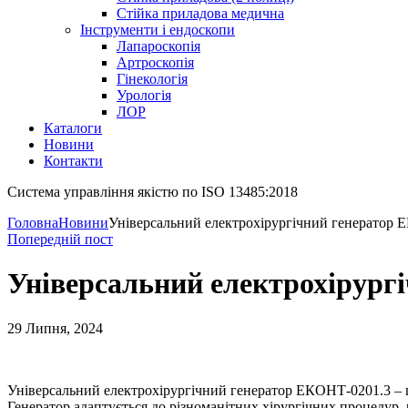
Стійка приладова медична
Інструменти і ендоскопи
Лапароскопія
Артроскопія
Гінекологія
Урологія
ЛОР
Каталоги
Новини
Контакти
Система управління якістю по ISO 13485:2018
Головна
Новини
Універсальний електрохірургічний генератор
Попередній пост
Універсальний електрохірург
29 Липня, 2024
Універсальний електрохірургічний генератор ЕКОНТ-0201.3 – це
Генератор адаптується до різноманітних хірургічних процедур