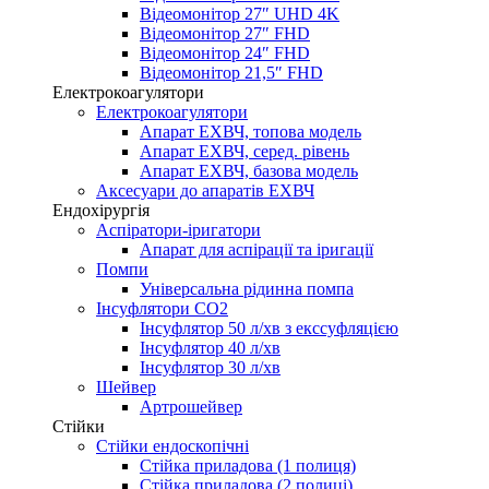
Відеомонітор 27″ UHD 4K
Відеомонітор 27″ FHD
Відеомонітор 24″ FHD
Відеомонітор 21,5″ FHD
Електрокоагулятори
Електрокоагулятори
Апарат ЕХВЧ, топова модель
Апарат ЕХВЧ, серед. рівень
Апарат ЕХВЧ, базова модель
Аксесуари до апаратів ЕХВЧ
Ендохірургія
Аспіратори-іригатори
Апарат для аспірації та іригації
Помпи
Універсальна рідинна помпа
Інсуфлятори СО2
Інсуфлятор 50 л/хв з екссуфляцією
Інсуфлятор 40 л/хв
Інсуфлятор 30 л/хв
Шейвер
Артрошейвер
Стійки
Стійки ендоскопічні
Стійка приладова (1 полиця)
Стійка приладова (2 полиці)