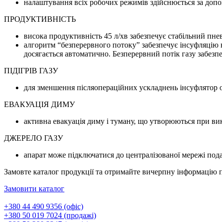
налаштування всіх робочих режимів здійснюється за доп
ПРОДУКТИВНІСТЬ
висока продуктивність 45 л/хв забезпечує стабільний пн
алгоритм “безперервного потоку” забезпечує інсуфляцію 
досягається автоматично. Безперервний потік газу забез
ПІДІГРІВ ГАЗУ
для зменшення післяопераційних ускладнень інсуфлятор 
ЕВАКУАЦІЯ ДИМУ
активна евакуація диму і туману, що утворюються при ви
ДЖЕРЕЛО ГАЗУ
апарат може підключатися до централізованої мережі пода
Замовте каталог продукції та отримайте вичерпну інформацію 
Замовити каталог
+380 44 490 9356 (офіс)
+380 50 019 7024 (продажі)