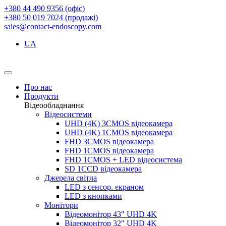
+380 44 490 9356 (офіс)
+380 50 019 7024 (продажі)
sales@contact-endoscopy.com
UA
Про нас
Продукти
Відеообладнання
Відеосистеми
UHD (4K) 3CMOS відеокамера
UHD (4K) 1CMOS відеокамера
FHD 3CMOS відеокамера
FHD 1CMOS відеокамера
FHD 1CMOS + LED відеосистема
SD 1CCD відеокамера
Джерела світла
LED з сенсор. екраном
LED з кнопками
Монітори
Відеомонітор 43″ UHD 4K
Відеомонітор 32″ UHD 4K