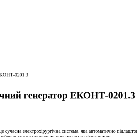
 ЕКОНТ-0201.3
ічний генератор ЕКОНТ-0201.3
 сучасна електрохірургічна система, яка автоматично підлаштов
, роблячи кожну процедуру максимально ефективною.