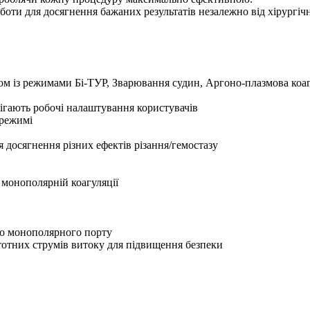
ти для досягнення бажаних результатів незалежно від хірургічни
зом із режимами Бі-ТУР, Зварювання судин, Аргоно-плазмова коа
ерігають робочі налаштування користувачів
 режимі
досягнення різних ефектів різання/гемостазу
монополярній коагуляції
го монополярного порту
тотних струмів витоку для підвищення безпеки