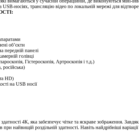
кі вимагаються у сучасній операційній, де виконуються міні-інва
 USB-носіях, трансляцію відео по локальній мережі для відтворе
СТІ:
 апаратами
ені об’єкти
а передній панелі
амерній голівці
роскопія, Гістероскопія, Артроскопія і т.д.)
 російська)
tra HD)
ості на USB носії
датності 4К, яка забезпечує чітке та яскраве зображення. Завд
 при найвищій роздільній здатності. Навіть найдрібніші варіації