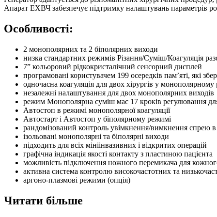
Апарат ЕХВЧ забезпечує підтримку налаштувань параметрів робо
Особливості:
2 монополярних та 2 біполярних виходи
низка стандартних режимів Різання/Суміш/Коагуляція ра
7” кольоровий рідкокристалічний сенсорний дисплей
програмовані користувачем 199 осередків пам’яті, які зб
одночасна коагуляція для двох хірургів у монополярному
незалежні налаштування для двох монополярних виходів
режим Монополярна суміш має 17 кроків регулювання для 
Автостоп в режимі монополярної коагуляції
Автостарт і Автостоп у біполярному режимі
рандомізований контроль увімкнення/вимкнення спрею в 
ізольовані монополярні та біполярні виходи
підходить для всіх мініінвазивних і відкритих операцій
графічна індикація якості контакту з пластиною пацієнта
можливість підключення ножного перемикача для кожно
активна система контролю високочастотних та низькочас
аргоно-плазмові режими (опція)
Читати більше