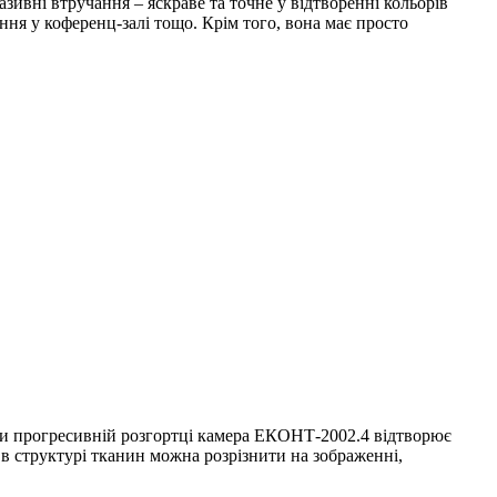
зивні втручання – яскраве та точне у відтворенні кольорів
ння у коференц-залі тощо. Крім того, вона має просто
яки прогресивній розгортці камера ЕКОНТ-2002.4 відтворює
 в структурі тканин можна розрізнити на зображенні,