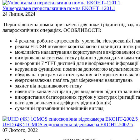
Універсальна перистальтична помпа ЕКОНТ–1201.1
24 Липня, 2024
Перистальтична помпа призначена для подачі рідини під задани
лапароскопічних операціях. ОСОБЛИВОСТІ:
4 режими роботи: артроскопія, урологія, гістероскопія і л
режим FLUSH дозволяє короткочасно підвищити потік рід
можливість налаштування користувачем вимірювальної си
вимірювальна система тиску рідини з двома датчиками ти
кольоровий 7 “TFT дисплей для відображення інформації 
керування функціями помпи за допомогою мультимовного
вбудована програма автотестування всіх критично важли
енергонезалежна пам’ять для збереження налаштувань
захист від надлишкового тиску
наявність каналу аспірації для видалення рідин та залишк
використання багаторазових трубок у контурах іригації та 
ваги для визначення дефіциту рідини (опція)
сучасний привабливий зовнішній вигляд
UHD (4K) 1CMOS ендоскопічна відеокамера ЕКОНТ-2002.5
07 Лютого, 2022