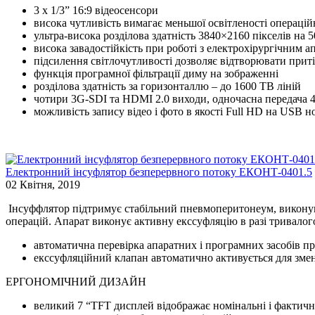
3 x 1/3” 16:9 відеосенсори
висока чутливість вимагає меньшої освітленості операцій
ультра-висока розділова здатність 3840×2160 пікселів на 5
висока завадостійкість при роботі з електрохірургічним а
підсилення світлочутливості дозволяє відтворювати приті
функція програмної фільтрації диму на зображенні
розділова здатність за горизонталлю – до 1600 TВ ліній
чотири 3G-SDI та HDMI 2.0 виходи, одночасна передача 
можливість запису відео і фото в якості Full HD на USB но
Електронний інсуфлятор безперервного потоку ЕКОНТ-0401.5
02 Квітня, 2019
Інсуффлятор підтримує стабільний пневмоперитонеум, виконуюч
операцій. Апарат виконує активну екссуфляцію в разі трива
автоматична перевірка апаратних і програмних засобів 
екссуфляційний клапан автоматично активується для зме
ЕРГОНОМІЧНИЙ ДИЗАЙН
великий 7 “TFT дисплей відображає номінальні і фактичні 