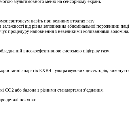
омогою мультимовного меню на сенсорному екрані.
евмоперитонеум навіть при великих втратах газу
в залежності від рівня заповнення абдомінальної порожнини пац
печує процедуру наповнення з невеликими коливаннями абдомінал
обладнаний високоефективною системою підігріву газу.
користанні апаратів ЕХВЧ і ультразвукових дисекторів, виконуєт
чі CO2 або балона з різними стандартами з’єднання.
про деталі покупки