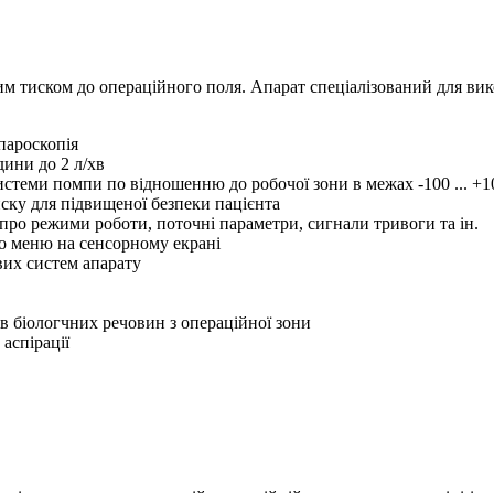
м тиском до операційного поля. Апарат спеціалізований для вико
апароскопія
ини до 2 л/хв
стеми помпи по відношенню до робочої зони в межах -100 ... +1
ску для підвищеної безпеки пацієнта
про режими роботи, поточні параметри, сигнали тривоги та ін.
 меню на сенсорному екрані
вих систем апарату
ів біологчних речовин з операційної зони
аспірації