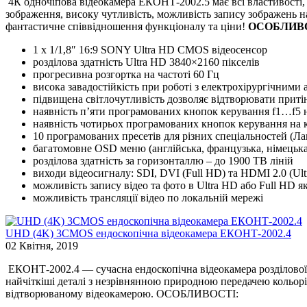
4К одночіпова відеокамера ЕКОНТ-2002.5 має всі властивості, я
зображення, високу чутливість, можливість запису зображень на
фантастичне співвідношення функціоналу та ціни!
ОСОБЛИВО
1 x 1/1,8″ 16:9 SONY Ultra HD CMOS відеосенсор
розділова здатність Ultra HD 3840×2160 пікселів
прогресивна розгортка на частоті 60 Гц
висока завадостійкість при роботі з електрохірургічними
підвищена світлочутливість дозволяє відтворювати притін
наявність п’яти програмованих кнопок керування f1…f5 н
наявність чотирьох програмованих кнопок керування на к
10 програмованих пресетів для різних спеціальностей (Лапа
багатомовне OSD меню (англійська, французька, німецька,
розділова здатність за горизонталлю – до 1900 TВ ліній
виходи відеосигналу: SDI, DVI (Full HD) та HDMI 2.0 (Ul
можливість запису відео та фото в Ultra HD або Full HD як
можливість трансляції відео по локальній мережі
UHD (4K) 3CMOS ендоскопічна відеокамера ЕКОНТ-2002.4
02 Квітня, 2019
ЕКОНТ-2002.4 — сучасна ендоскопічна відеокамера розділової з
найчіткіші деталі з незрівнянною природною передачею кольорів
відтворюваному відеокамерою. ОСОБЛИВОСТІ: