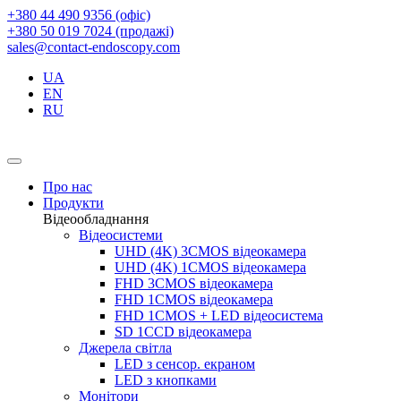
+380 44 490 9356 (офіс)
+380 50 019 7024 (продажі)
sales@contact-endoscopy.com
UA
EN
RU
Про нас
Продукти
Відеообладнання
Відеосистеми
UHD (4K) 3CMOS відеокамера
UHD (4K) 1CMOS відеокамера
FHD 3CMOS відеокамера
FHD 1CMOS відеокамера
FHD 1CMOS + LED відеосистема
SD 1CCD відеокамера
Джерела світла
LED з сенсор. екраном
LED з кнопками
Монітори