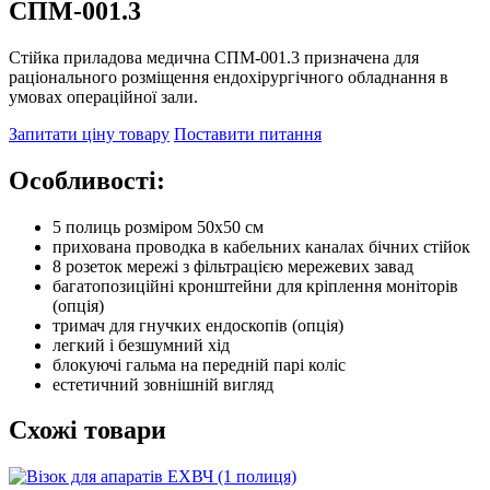
СПМ-001.3
Стійка приладова медична СПМ-001.3 призначена для
раціонального розміщення ендохірургічного обладнання в
умовах операційної зали.
Запитати ціну товару
Поставити питання
Особливості:
5 полиць розміром 50х50 см
прихована проводка в кабельних каналах бічних стійок
8 розеток мережі з фільтрацією мережевих завад
багатопозиційні кронштейни для кріплення моніторів
(опція)
тримач для гнучких ендоскопів (опція)
легкий і безшумний хід
блокуючі гальма на передній парі коліс
естетичний зовнішній вигляд
Схожі товари