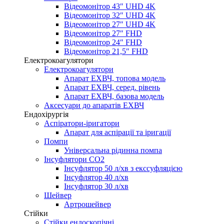
Відеомонітор 43″ UHD 4K
Відеомонітор 32″ UHD 4K
Відеомонітор 27″ UHD 4K
Відеомонітор 27″ FHD
Відеомонітор 24″ FHD
Відеомонітор 21,5″ FHD
Електрокоагулятори
Електрокоагулятори
Апарат ЕХВЧ, топова модель
Апарат ЕХВЧ, серед. рівень
Апарат ЕХВЧ, базова модель
Аксесуари до апаратів ЕХВЧ
Ендохірургія
Аспіратори-іригатори
Апарат для аспірації та іригації
Помпи
Універсальна рідинна помпа
Інсуфлятори СО2
Інсуфлятор 50 л/хв з екссуфляцією
Інсуфлятор 40 л/хв
Інсуфлятор 30 л/хв
Шейвер
Артрошейвер
Стійки
Стійки ендоскопічні