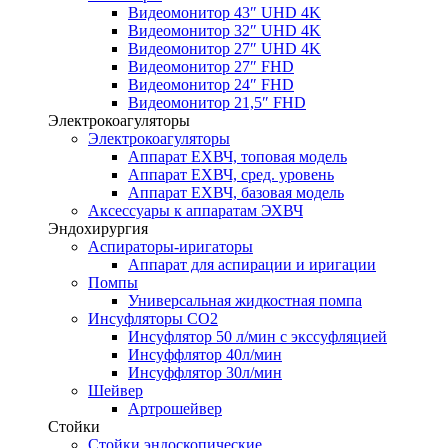
Видеомонитор 43″ UHD 4K
Видеомонитор 32″ UHD 4K
Видеомонитор 27″ UHD 4K
Видеомонитор 27″ FHD
Видеомонитор 24″ FHD
Видеомонитор 21,5″ FHD
Электрокоагуляторы
Электрокоагуляторы
Аппарат ЕХВЧ, топовая модель
Аппарат ЕХВЧ, сред. уровень
Аппарат ЕХВЧ, базовая модель
Аксессуары к аппаратам ЭХВЧ
Эндохирургия
Аспираторы-иригаторы
Аппарат для аспирации и иригации
Помпы
Универсальная жидкостная помпа
Инсуфляторы СО2
Инсуфлятор 50 л/мин с экссуфляцией
Инсуффлятор 40л/мин
Инсуффлятор 30л/мин
Шейвер
Артрошейвер
Стойки
Стойки эндоскопические