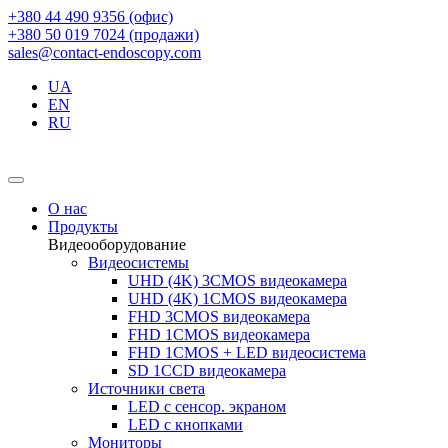
+380 44 490 9356 (офис)
+380 50 019 7024 (продажи)
sales@contact-endoscopy.com
UA
EN
RU
О нас
Продукты
Видеооборудование
Видеосистемы
UHD (4K) 3CMOS видеокамера
UHD (4K) 1CMOS видеокамера
FHD 3CMOS видеокамера
FHD 1CMOS видеокамера
FHD 1CMOS + LED видеосистема
SD 1CCD видеокамера
Источники света
LED с сенсор. экраном
LED с кнопками
Мониторы