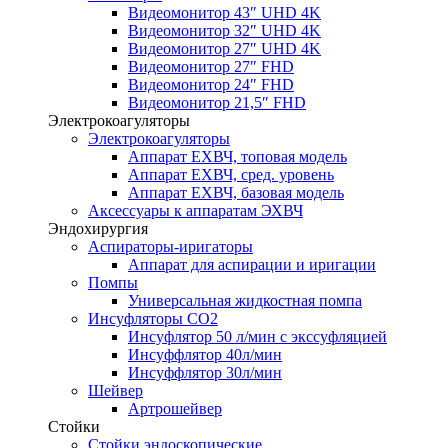
Видеомонитор 43″ UHD 4K
Видеомонитор 32″ UHD 4K
Видеомонитор 27″ UHD 4K
Видеомонитор 27″ FHD
Видеомонитор 24″ FHD
Видеомонитор 21,5″ FHD
Электрокоагуляторы
Электрокоагуляторы
Аппарат ЕХВЧ, топовая модель
Аппарат ЕХВЧ, сред. уровень
Аппарат ЕХВЧ, базовая модель
Аксессуары к аппаратам ЭХВЧ
Эндохирургия
Аспираторы-иригаторы
Аппарат для аспирации и иригации
Помпы
Универсальная жидкостная помпа
Инсуфляторы СО2
Инсуфлятор 50 л/мин с экссуфляцией
Инсуффлятор 40л/мин
Инсуффлятор 30л/мин
Шейвер
Артрошейвер
Стойки
Стойки эндоскопические