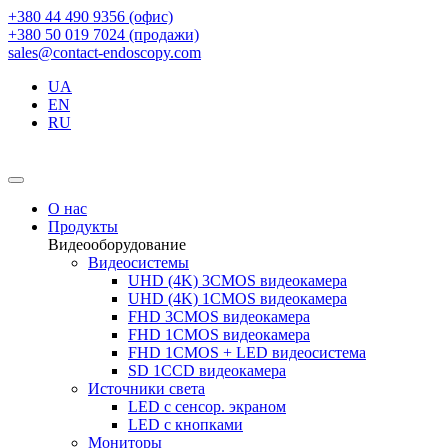
+380 44 490 9356 (офис)
+380 50 019 7024 (продажи)
sales@contact-endoscopy.com
UA
EN
RU
О нас
Продукты
Видеооборудование
Видеосистемы
UHD (4K) 3CMOS видеокамера
UHD (4K) 1CMOS видеокамера
FHD 3CMOS видеокамера
FHD 1CMOS видеокамера
FHD 1CMOS + LED видеосистема
SD 1CCD видеокамера
Источники света
LED с сенсор. экраном
LED с кнопками
Мониторы