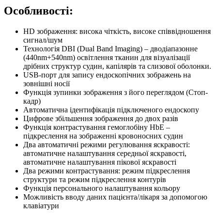
Особливості:
HD зображення: висока чіткість, високе співвідношення
сигнал/шум
Технологія DBI (Dual Band Imaging) – дводіапазонне
(440nm+540nm) освітлення тканин для візуалізації
дрібних структур судин, капілярів та слизової оболонки.
USB-порт для запису ендоскопічних зображень на
зовнішні носії
Функція зупинки зображення з його переглядом (Стоп-
кадр)
Автоматична ідентифікація підключеного ендоскопу
Цифрове збільшення зображення до двох разів
Функція контрастування гемоглобіну HbE –
підкреслення на зображенні кровоносних судин
Два автоматичні режими регулювання яскравості:
автоматичне налаштування середньої яскравості,
автоматичне налаштування пікової яскравості
Два режими контрастування: режим підкреслення
структури та режим підкреслення контурів
Функція персонального налаштування кольору
Можливість вводу даних пацієнта/лікаря за допомогою
клавіатури