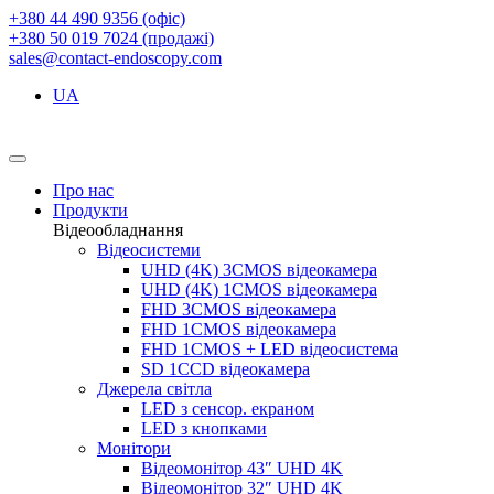
+380 44 490 9356 (офіс)
+380 50 019 7024 (продажі)
sales@contact-endoscopy.com
UA
Про нас
Продукти
Відеообладнання
Відеосистеми
UHD (4K) 3CMOS відеокамера
UHD (4K) 1CMOS відеокамера
FHD 3CMOS відеокамера
FHD 1CMOS відеокамера
FHD 1CMOS + LED відеосистема
SD 1CCD відеокамера
Джерела світла
LED з сенсор. екраном
LED з кнопками
Монітори
Відеомонітор 43″ UHD 4K
Відеомонітор 32″ UHD 4K