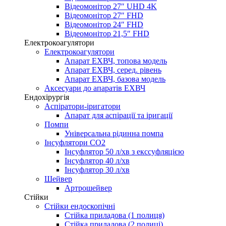
Відеомонітор 27″ UHD 4K
Відеомонітор 27″ FHD
Відеомонітор 24″ FHD
Відеомонітор 21,5″ FHD
Електрокоагулятори
Електрокоагулятори
Апарат ЕХВЧ, топова модель
Апарат ЕХВЧ, серед. рівень
Апарат ЕХВЧ, базова модель
Аксесуари до апаратів ЕХВЧ
Ендохірургія
Аспіратори-іригатори
Апарат для аспірації та іригації
Помпи
Універсальна рідинна помпа
Інсуфлятори СО2
Інсуфлятор 50 л/хв з екссуфляцією
Інсуфлятор 40 л/хв
Інсуфлятор 30 л/хв
Шейвер
Артрошейвер
Стійки
Стійки ендоскопічні
Стійка приладова (1 полиця)
Стійка приладова (2 полиці)