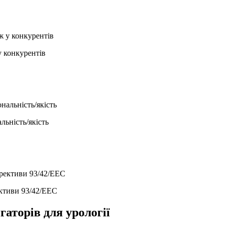
у конкурентів
ьність/якість
ективи 93/42/EEC
гаторів для урології