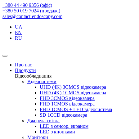
+380 44 490 9356 (офіс)
+380 50 019 7024 (продажі)
sales@contact-endoscopy.com
UA
EN
RU
Про нас
Продукти
Відеообладнання
Відеосистеми
UHD (4K) 3CMOS відеокамера
UHD (4K) 1CMOS відеокамера
FHD 3CMOS відеокамера
FHD 1CMOS відеокамера
FHD 1CMOS + LED відеосистема
SD 1CCD відеокамера
Джерела світла
LED з сенсор. екраном
LED з кнопками
Монітори