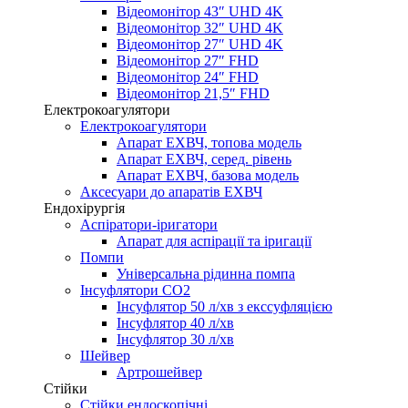
Відеомонітор 43″ UHD 4K
Відеомонітор 32″ UHD 4K
Відеомонітор 27″ UHD 4K
Відеомонітор 27″ FHD
Відеомонітор 24″ FHD
Відеомонітор 21,5″ FHD
Електрокоагулятори
Електрокоагулятори
Апарат ЕХВЧ, топова модель
Апарат ЕХВЧ, серед. рівень
Апарат ЕХВЧ, базова модель
Аксесуари до апаратів ЕХВЧ
Ендохірургія
Аспіратори-іригатори
Апарат для аспірації та іригації
Помпи
Універсальна рідинна помпа
Інсуфлятори СО2
Інсуфлятор 50 л/хв з екссуфляцією
Інсуфлятор 40 л/хв
Інсуфлятор 30 л/хв
Шейвер
Артрошейвер
Стійки
Стійки ендоскопічні