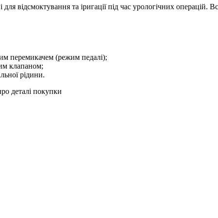
 для відсмоктування та іригації під час урологічних операцій.
им перемикачем (режим педалі);
им клапаном;
льної рідини.
про деталі покупки