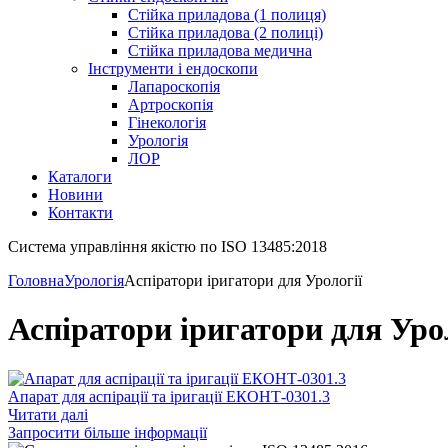
Стійка приладова (1 полиця)
Стійка приладова (2 полиці)
Стійка приладова медична
Інструменти і ендоскопи
Лапароскопія
Артроскопія
Гінекологія
Урологія
ЛОР
Каталоги
Новини
Контакти
Система управління якістю по ISO 13485:2018
Головна
Урологія
Аспіратори іригатори для Урології
Аспіратори іригатори для Уро
Апарат для аспірації та іригації ЕКОНТ-0301.3
Читати далі
Запросити більше інформації