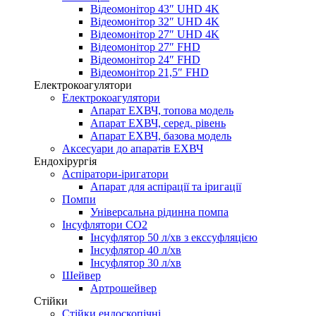
Відеомонітор 43″ UHD 4K
Відеомонітор 32″ UHD 4K
Відеомонітор 27″ UHD 4K
Відеомонітор 27″ FHD
Відеомонітор 24″ FHD
Відеомонітор 21,5″ FHD
Електрокоагулятори
Електрокоагулятори
Апарат ЕХВЧ, топова модель
Апарат ЕХВЧ, серед. рівень
Апарат ЕХВЧ, базова модель
Аксесуари до апаратів ЕХВЧ
Ендохірургія
Аспіратори-іригатори
Апарат для аспірації та іригації
Помпи
Універсальна рідинна помпа
Інсуфлятори СО2
Інсуфлятор 50 л/хв з екссуфляцією
Інсуфлятор 40 л/хв
Інсуфлятор 30 л/хв
Шейвер
Артрошейвер
Стійки
Стійки ендоскопічні