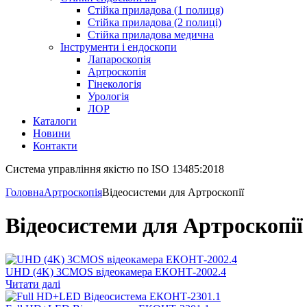
Стійка приладова (1 полиця)
Стійка приладова (2 полиці)
Стійка приладова медична
Інструменти і ендоскопи
Лапароскопія
Артроскопія
Гінекологія
Урологія
ЛОР
Каталоги
Новини
Контакти
Система управління якістю по ISO 13485:2018
Головна
Артроскопія
Відеосистеми для Артроскопії
Відеосистеми для Артроскопії
UHD (4K) 3CMOS відеокамера ЕКОНТ-2002.4
Читати далі