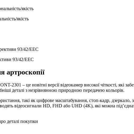
ьність/якість
ективи 93/42/EEC
я артроскопії
NT-2301 – це новітні версії відеокамер високої чіткості, які за
бніші деталі з незрівнянною природною передачею кольорів.
ристання, такі як цифрове масштабування, стоп-кадр, дзеркало, 
иводять відеосигнали HD, FHD або UHD (4K), які можна під’єдна
про деталі покупки