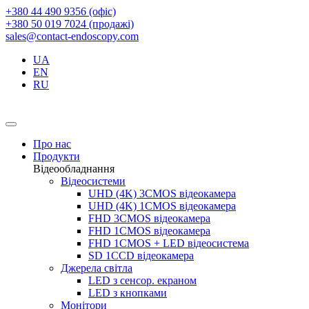
+380 44 490 9356 (офіс)
+380 50 019 7024 (продажі)
sales@contact-endoscopy.com
UA
EN
RU
Про нас
Продукти
Відеообладнання
Відеосистеми
UHD (4K) 3CMOS відеокамера
UHD (4K) 1CMOS відеокамера
FHD 3CMOS відеокамера
FHD 1CMOS відеокамера
FHD 1CMOS + LED відеосистема
SD 1CCD відеокамера
Джерела світла
LED з сенсор. екраном
LED з кнопками
Монітори