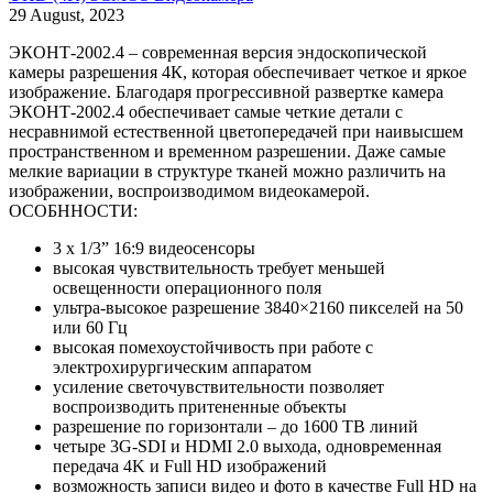
29 August, 2023
ЭКОНТ-2002.4 – современная версия эндоскопической
камеры разрешения 4К, которая обеспечивает четкое и яркое
изображение. Благодаря прогрессивной развертке камера
ЭКОНТ-2002.4 обеспечивает самые четкие детали с
несравнимой естественной цветопередачей при наивысшем
пространственном и временном разрешении. Даже самые
мелкие вариации в структуре тканей можно различить на
изображении, воспроизводимом видеокамерой.
ОСОБННОСТИ:
3 x 1/3” 16:9 видеосенсоры
высокая чувствительность требует меньшей
освещенности операционного поля
ультра-высокое разрешение 3840×2160 пикселей на 50
или 60 Гц
высокая помехоустойчивость при работе с
электрохирургическим аппаратом
усиление светочувствительности позволяет
воспроизводить притененные объекты
разрешение по горизонтали – до 1600 TВ линий
четыре 3G-SDI и HDMI 2.0 выхода, одновременная
передача 4K и Full HD изображений
возможность записи видео и фото в качестве Full HD на