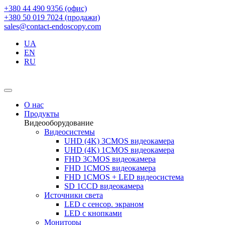
+380 44 490 9356 (офис)
+380 50 019 7024 (продажи)
sales@contact-endoscopy.com
UA
EN
RU
О нас
Продукты
Видеооборудование
Видеосистемы
UHD (4K) 3CMOS видеокамера
UHD (4K) 1CMOS видеокамера
FHD 3CMOS видеокамера
FHD 1CMOS видеокамера
FHD 1CMOS + LED видеосистема
SD 1CCD видеокамера
Источники света
LED с сенсор. экраном
LED с кнопками
Мониторы