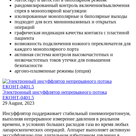
рандомизированный контроль включения/выключения
спрея в монополярной коагуляции
изолированные монополярные и биполярные выходы
подходит для всех миниинвазивных и открытых
операций
графическая индикация качества контакта с пластиной
пациента
возможность подключения ножного переключателя для
каждого монополярного порта
активная система контроля высокочастотных и
низкочастотных токов утечки для повышения
безопасности
аргоно-плазменные режимы (опция)
Электронный инсуффлятор непрерывного потока
ЕКОНТ-0401.5
29 August, 2023
Инсуффлятор поддерживает стабильный пневмоперитонеум,
выполняя непрерывное измерение давления в реальном
времени, в условиях больших расходов газа во время любых
лапароскопических операций. Аппарат выполняет активную
экссуффляцию при длительном избыточном давлении в