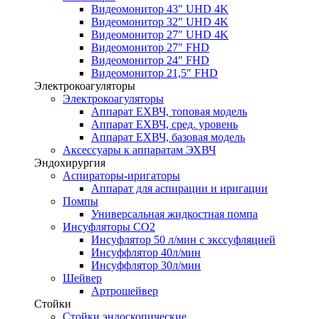
Видеомонитор 43″ UHD 4K
Видеомонитор 32″ UHD 4K
Видеомонитор 27″ UHD 4K
Видеомонитор 27″ FHD
Видеомонитор 24″ FHD
Видеомонитор 21,5″ FHD
Электрокоагуляторы
Электрокоагуляторы
Аппарат ЕХВЧ, топовая модель
Аппарат ЕХВЧ, сред. уровень
Аппарат ЕХВЧ, базовая модель
Аксессуары к аппаратам ЭХВЧ
Эндохирургия
Аспираторы-иригаторы
Аппарат для аспирации и иригации
Помпы
Универсальная жидкостная помпа
Инсуфляторы СО2
Инсуфлятор 50 л/мин с экссуфляцией
Инсуффлятор 40л/мин
Инсуффлятор 30л/мин
Шейвер
Артрошейвер
Стойки
Стойки эндоскопические