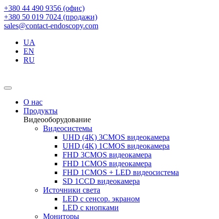
+380 44 490 9356 (офис)
+380 50 019 7024 (продажи)
sales@contact-endoscopy.com
UA
EN
RU
О нас
Продукты
Видеооборудование
Видеосистемы
UHD (4K) 3CMOS видеокамера
UHD (4K) 1CMOS видеокамера
FHD 3CMOS видеокамера
FHD 1CMOS видеокамера
FHD 1CMOS + LED видеосистема
SD 1CCD видеокамера
Источники света
LED с сенсор. экраном
LED с кнопками
Мониторы