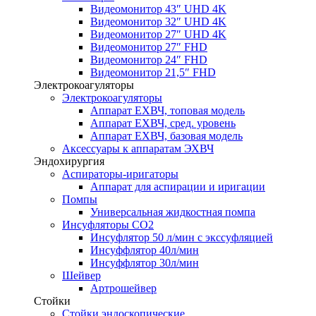
Видеомонитор 43″ UHD 4K
Видеомонитор 32″ UHD 4K
Видеомонитор 27″ UHD 4K
Видеомонитор 27″ FHD
Видеомонитор 24″ FHD
Видеомонитор 21,5″ FHD
Электрокоагуляторы
Электрокоагуляторы
Аппарат ЕХВЧ, топовая модель
Аппарат ЕХВЧ, сред. уровень
Аппарат ЕХВЧ, базовая модель
Аксессуары к аппаратам ЭХВЧ
Эндохирургия
Аспираторы-иригаторы
Аппарат для аспирации и иригации
Помпы
Универсальная жидкостная помпа
Инсуфляторы СО2
Инсуфлятор 50 л/мин с экссуфляцией
Инсуффлятор 40л/мин
Инсуффлятор 30л/мин
Шейвер
Артрошейвер
Стойки
Стойки эндоскопические